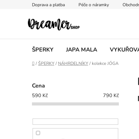
Přejít
Doprava a platba
Péče o náramky
Obchodn
na
obsah
ŠPERKY
JAPA MALA
VYKUŘOV
Domů
/
ŠPERKY
/
NÁHRDELNÍKY
/
kolekce JÓGA
P
o
Cena
s
590
Kč
790
Kč
t
r
a
n
n
í