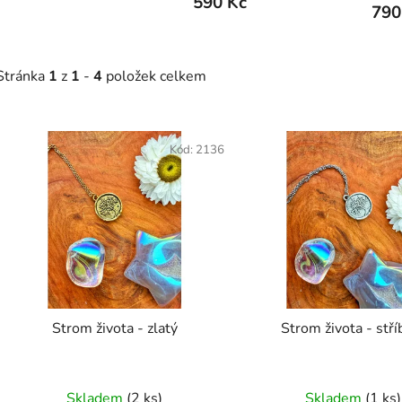
590 Kč
790
Stránka
1
z
1
-
4
položek celkem
V
ý
Kód:
2136
p
s
p
r
o
d
Strom života - zlatý
Strom život
u
k
t
Skladem
(2 ks)
Skladem
(1 ks)