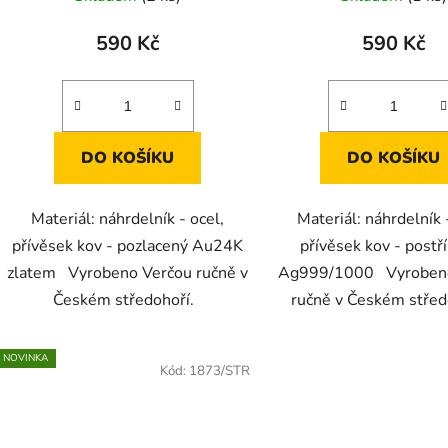
ů
590 Kč
590 Kč
DO KOŠÍKU
DO KOŠÍKU
Materiál: náhrdelník - ocel,
Materiál: náhrdelník 
přívěsek kov - pozlacený Au24K
přívěsek kov - postř
zlatem Vyrobeno Verčou ručně v
Ag999/1000 Vyrobeno
Českém středohoří.
ručně v Českém stře
NOVINKA
Kód:
1873/STR