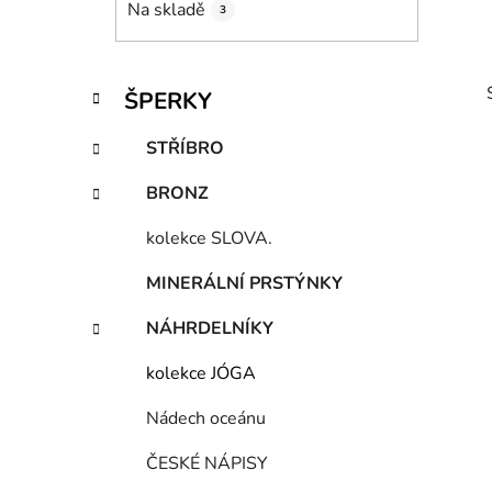
Na skladě
3
p
a
n
K
Přeskočit
ŠPERKY
e
a
kategorie
t
l
STŘÍBRO
e
g
BRONZ
o
r
kolekce SLOVA.
i
i
e
MINERÁLNÍ PRSTÝNKY
NÁHRDELNÍKY
kolekce JÓGA
Nádech oceánu
ČESKÉ NÁPISY