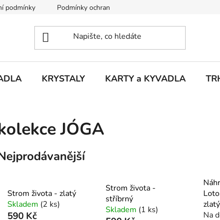
í podmínky
Podmínky ochrany osobních údajů
Puncovní ú
ADLA
KRYSTALY
KARTY a KYVADLA
TR
kolekce JÓGA
Nejprodávanější
Náhr
Strom života -
Strom života - zlatý
Loto
stříbrný
Skladem
(2 ks)
zlatý
Skladem
(1 ks)
590 Kč
Na d