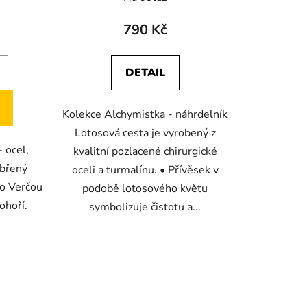
790 Kč
DETAIL
Kolekce Alchymistka - náhrdelník
Lotosová cesta je vyrobený z
- ocel,
kvalitní pozlacené chirurgické
íbřený
oceli a turmalínu. • Přívěsek v
 Verčou
podobě lotosového květu
dohoří.
symbolizuje čistotu a...