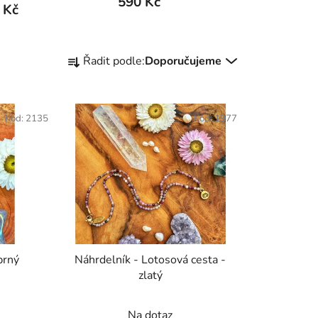
590 Kč
 Kč
Ř
Řadit podle:
Doporučujeme
a
z
e
Kód:
2135
Kód:
1977
n
í
p
r
o
d
u
k
a - stříbrný
Náhrdelník - Lotosová cesta -
t
zlatý
ů
Na dotaz