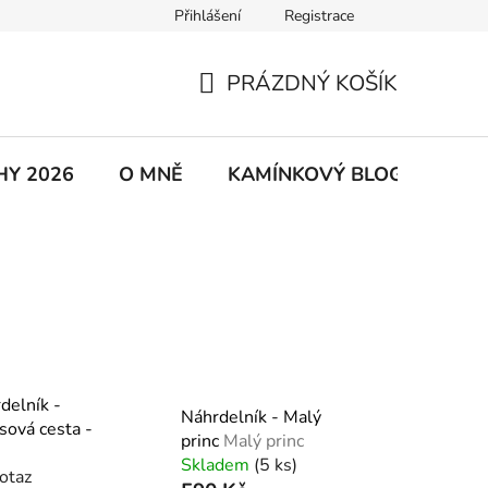
Přihlášení
Registrace
řad
Kontakty
Dárkové kartičky
Moje objednávka
PRÁZDNÝ KOŠÍK
NÁKUPNÍ
KOŠÍK
HY 2026
O MNĚ
KAMÍNKOVÝ BLOG
GPS
delník -
Náhrdelník - Malý
sová cesta -
princ
Malý princ
Skladem
(5 ks)
otaz