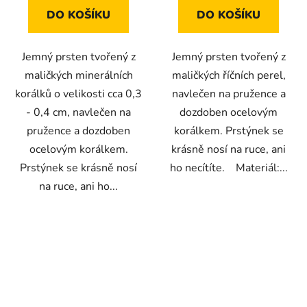
DO KOŠÍKU
DO KOŠÍKU
Jemný prsten tvořený z
Jemný prsten tvořený z
maličkých minerálních
maličkých říčních perel,
korálků o velikosti cca 0,3
navlečen na pružence a
- 0,4 cm, navlečen na
dozdoben ocelovým
pružence a dozdoben
korálkem. Prstýnek se
ocelovým korálkem.
krásně nosí na ruce, ani
Prstýnek se krásně nosí
ho necítíte. Materiál:...
na ruce, ani ho...