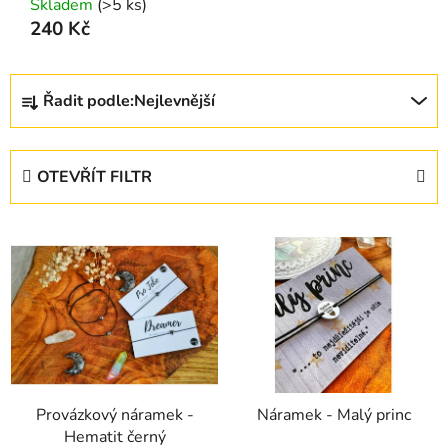
Skladem
(>5 ks)
240 Kč
Ř
Řadit podle:
Nejlevnější
a
z
e
OTEVŘÍT FILTR
n
í
V
p
ý
r
p
o
i
d
s
u
p
k
r
t
Provázkový náramek -
Náramek - Malý princ
o
ů
Hematit černý
d