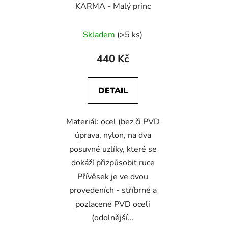
KARMA - Malý princ
Průměrné
Skladem
(>5 ks)
hodnocení
produktu
440 Kč
je
5,0
DETAIL
z
5
Materiál: ocel (bez či PVD
hvězdiček.
úprava, nylon, na dva
posuvné uzlíky, které se
dokáží přizpůsobit ruce
Přívěsek je ve dvou
provedeních - stříbrné a
pozlacené PVD oceli
(odolnější...