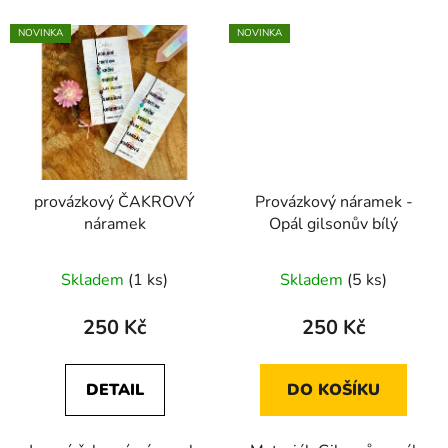
NOVINKA
NOVINKA
provázkový ČAKROVÝ
Provázkový náramek -
náramek
Opál gilsonův bílý
Průměrné
Průměrné
Skladem
(1 ks)
Skladem
(5 ks)
hodnocení
hodnocení
produktu
produktu
250 Kč
250 Kč
je
je
5,0
5,0
DETAIL
DO KOŠÍKU
z
z
5
5