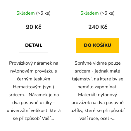
u
Průměrné
Průměrné
Skladem
(>5 ks)
Skladem
(>5 ks)
k
hodnocení
hodnocení
t
produktu
produktu
90 Kč
240 Kč
ů
je
je
5,0
5,0
DETAIL
DO KOŠÍKU
z
z
5
5
Provázkový náramek na
Správně vidíme pouze
hvězdiček.
hvězdiček.
nylonovém provázku s
srdcem - jednak malé
černým lesklým
tajemství, na které by se
Hematitovým (syn.)
nemělo zapomínat.
srdcem. Náramek je na
Materiál: nylonový
dva posuvné uzlíky -
provázek na dva posuvné
univerzální velikost, která
uzlíky, které se přizpůsobí
se přizpůsobí Vaší...
vaší ruce, ocel -...