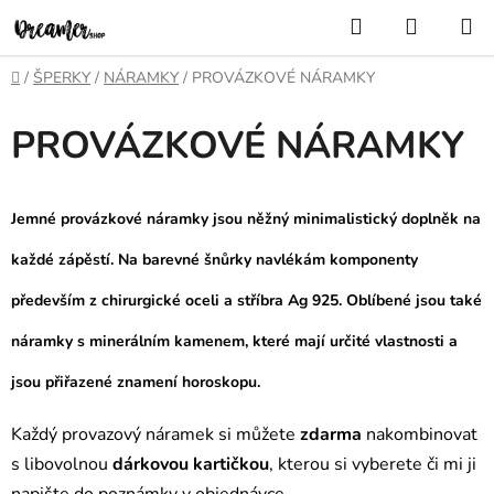
Přejít
Hledat
NÁKUP
na
KOŠÍK
obsah
Domů
/
ŠPERKY
/
NÁRAMKY
/
PROVÁZKOVÉ NÁRAMKY
PROVÁZKOVÉ NÁRAMKY
Jemné provázkové náramky jsou něžný
minimalistický doplněk
na
každé zápěstí. Na barevné šnůrky navlékám komponenty
především z
chirurgické oceli a stříbra Ag 925.
Oblíbené jsou také
náramky s minerálním kamenem, které mají určité vlastnosti a
jsou přiřazené znamení horoskopu.
Každý provazový náramek si můžete
zdarma
nakombinovat
s libovolnou
dárkovou kartičkou
, kterou si vyberete či mi ji