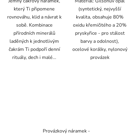
Jemný čakrový náramek,
Materiál: Gilsonův opál
hvězdiček.
hvězdiček.
který Ti připomene
(syntetický, nejvyšší
rovnováhu, klid a návrat k
kvalita, obsahuje 80%
sobě. Kombinace
oxidu křemičitého a 20%
přírodních minerálů
pryskyřice - pro stálost
laděných k jednotlivým
barvy a odolnost),
čakrám Ti podpoří denní
ocelové korálky, nylonový
rituály, dech i malé...
provázek
Provázkový náramek -