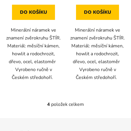
DO KOŠÍKU
DO KOŠÍKU
Minerální náramek ve
Minerální náramek ve
znamení zvěrokruhu ŠTÍR.
znamení zvěrokruhu ŠTÍR.
Materiál: měsíční kámen,
Materiál: měsíční kámen,
howlit a rodochrozit,
howlit a rodochrozit,
dřevo, ocel, elastoměr
dřevo, ocel, elastoměr
Vyrobeno ručně v
Vyrobeno ručně v
Českém středohoří.
Českém středohoří.
4
položek celkem
O
v
l
Z
á
á