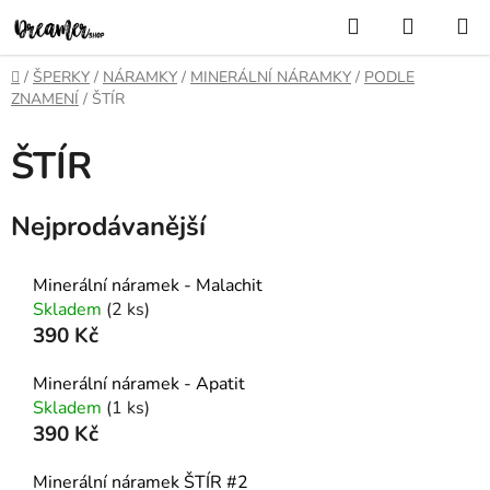
Přejít
Hledat
NÁKUP
na
KOŠÍK
obsah
Domů
/
ŠPERKY
/
NÁRAMKY
/
MINERÁLNÍ NÁRAMKY
/
PODLE
ZNAMENÍ
/
ŠTÍR
ŠTÍR
Nejprodávanější
Minerální náramek - Malachit
Skladem
(2 ks)
390 Kč
Minerální náramek - Apatit
Skladem
(1 ks)
390 Kč
Minerální náramek ŠTÍR #2