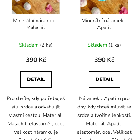
p
k
r
t
Minerální náramek -
Minerální náramek -
o
ů
Malachit
Apatit
d
u
Skladem
(2 ks)
Skladem
(1 ks)
k
t
390 Kč
390 Kč
ů
DETAIL
DETAIL
Pro chvíle, kdy potřebuješ
Náramek z Apatitu pro
sílu srdce a odvahu jít
dny, kdy chceš mluvit ze
vlastní cestou. Materiál:
srdce a tvořit s lehkostí.
Malachit, elastoměr, ocel
Materiál: Apatit,
Velikost náramku je
elastoměr, ocel Velikost