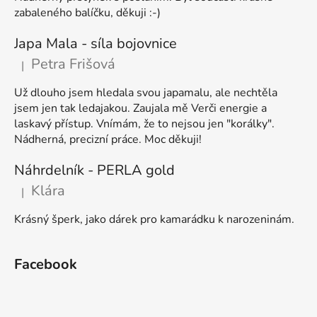
zabaleného balíčku, děkuji :-)
Japa Mala - síla bojovnice
Petra Frišová
|
Hodnocení produktu je 5 z 5 hvězdiček.
Už dlouho jsem hledala svou japamalu, ale nechtěla
jsem jen tak ledajakou. Zaujala mě Verči energie a
laskavý přístup. Vnímám, že to nejsou jen "korálky".
Nádherná, precizní práce. Moc děkuji!
Náhrdelník - PERLA gold
Klára
|
Hodnocení produktu je 5 z 5 hvězdiček.
Krásný šperk, jako dárek pro kamarádku k narozeninám.
Facebook