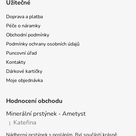
d
Užitečné
p
a
a
c
Doprava a platba
t
í
Péče o náramky
p
í
r
Obchodní podmínky
v
Podmínky ochrany osobních údajů
k
Puncovní úřad
y
v
Kontakty
ý
Dárkové kartičky
p
Moje objednávka
i
s
u
Hodnocení obchodu
Minerální prstýnek - Ametyst
Kateřina
|
Hodnocení produktu je 5 z 5 hvězdiček.
Nádherný prstýnek s posláním. Byl součástí krásně