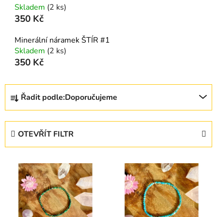
Skladem
(2 ks)
350 Kč
Minerální náramek ŠTÍR #1
Skladem
(2 ks)
350 Kč
Ř
Řadit podle:
Doporučujeme
a
z
e
OTEVŘÍT FILTR
n
í
V
p
ý
r
p
o
i
d
s
u