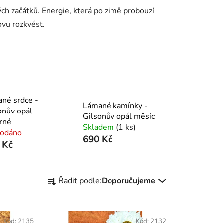
ch začátků. Energie, která po zimě probouzí
ovu rozkvést.
né srdce -
Lámané kamínky -
onův opál
Gilsonův opál měsíc
brné
Skladem
(1 ks)
rodáno
690 Kč
 Kč
Ř
Řadit podle:
Doporučujeme
a
z
e
Kód:
2135
Kód:
2132