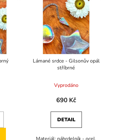
n
í
p
r
o
d
u
k
a - stříbrný
Lámané srdce - Gilsonův opál
t
stříbrné
ů
Průměrné
Vyprodáno
hodnocení
produktu
690 Kč
je
5,0
DETAIL
z
5
Materiál: náhrdelník - ocel,
hvězdiček.