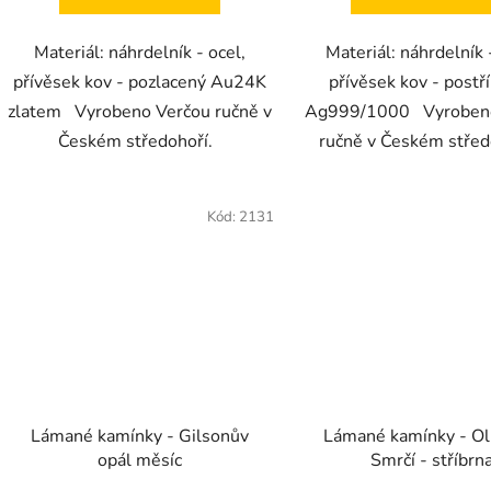
Materiál: náhrdelník - ocel,
Materiál: náhrdelník 
přívěsek kov - pozlacený Au24K
přívěsek kov - postř
zlatem Vyrobeno Verčou ručně v
Ag999/1000 Vyrobeno
Českém středohoří.
ručně v Českém stře
Kód:
2131
Lámané kamínky - Gilsonův
Lámané kamínky - Oli
opál měsíc
Smrčí - stříbrn