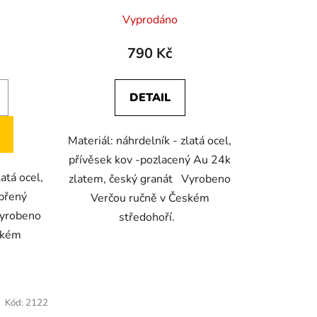
Vyprodáno
790 Kč
DETAIL
Materiál: náhrdelník - zlatá ocel,
přívěsek kov -pozlacený Au 24k
latá ocel,
zlatem, český granát Vyrobeno
íbřený
Verčou ručně v Českém
Vyrobeno
středohoří.
ském
Kód:
2122