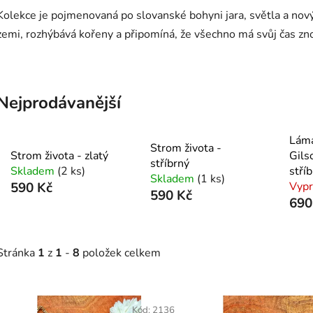
Kolekce je pojmenovaná po slovanské bohyni jara, světla a nový
zemi, rozhýbává kořeny a připomíná, že všechno má svůj čas zn
Nejprodávanější
Láma
Strom života -
Strom života - zlatý
Gils
stříbrný
Skladem
(2 ks)
stří
Skladem
(1 ks)
590 Kč
Vyp
590 Kč
690
Stránka
1
z
1
-
8
položek celkem
V
Kód:
2136