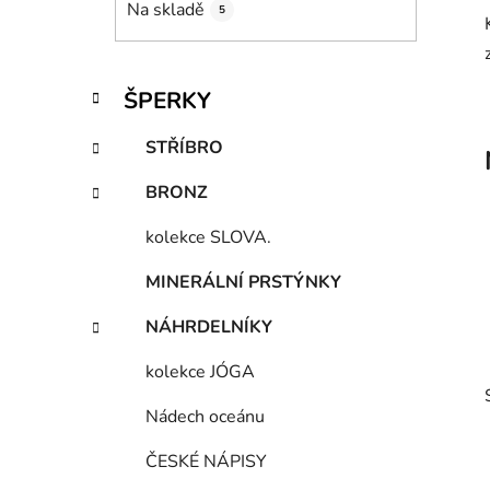
Na skladě
5
p
a
n
K
Přeskočit
ŠPERKY
e
a
kategorie
t
l
STŘÍBRO
e
g
BRONZ
o
r
kolekce SLOVA.
i
e
MINERÁLNÍ PRSTÝNKY
NÁHRDELNÍKY
kolekce JÓGA
Nádech oceánu
ČESKÉ NÁPISY