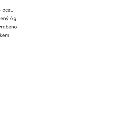
- ocel,
břený Ag
yrobeno
ském