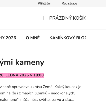
Přihlášení
Registrace
řad
Kontakty
Dárkové kartičky
Moje objednávka
PRÁZDNÝ KOŠÍK
NÁKUPNÍ
KOŠÍK
HY 2026
O MNĚ
KAMÍNKOVÝ BLOG
GPS
nými kameny
8. LEDNA 2026 V 18:00
 v sobě opravdovou krásu Země. Každý kousek je
ipomíná, že i z malých úlomků - nedokonalých,
"nalomené", může nést světlo, barvu a sílu...