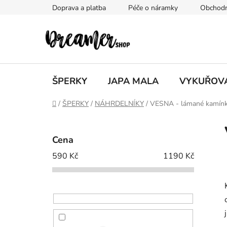
Přejít
Doprava a platba
Péče o náramky
Obchodn
na
obsah
ŠPERKY
JAPA MALA
VYKUŘOV
Domů
/
ŠPERKY
/
NÁHRDELNÍKY
/
VESNA - lámané kamín
P
o
Cena
s
590
Kč
1190
Kč
t
r
a
n
n
í