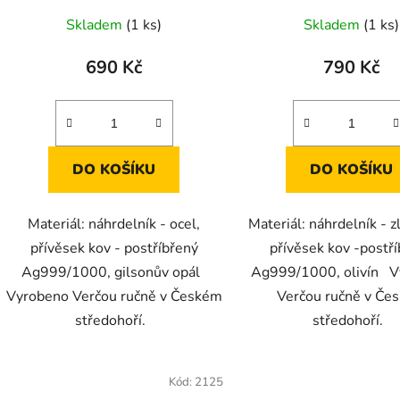
Skladem
(1 ks)
Skladem
(1 ks)
690 Kč
790 Kč
DO KOŠÍKU
DO KOŠÍKU
Materiál: náhrdelník - ocel,
Materiál: náhrdelník - z
přívěsek kov - postříbřený
přívěsek kov -postř
Ag999/1000, gilsonův opál
Ag999/1000, olivín 
Vyrobeno Verčou ručně v Českém
Verčou ručně v Če
středohoří.
středohoří.
Kód:
2125