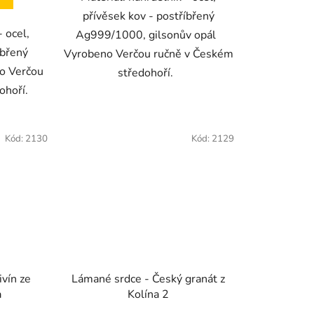
přívěsek kov - postříbřený
- ocel,
Ag999/1000, gilsonův opál
íbřený
Vyrobeno Verčou ručně v Českém
 Verčou
středohoří.
dohoří.
Kód:
2130
Kód:
2129
vín ze
Lámané srdce - Český granát z
a
Kolína 2