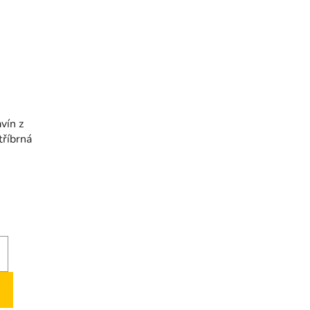
vín z
tříbrná