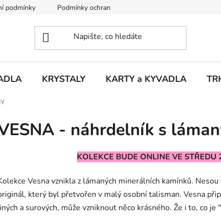
í podmínky
Podmínky ochrany osobních údajů
Puncovní ú
ADLA
KRYSTALY
KARTY a KYVADLA
TR
ky
VESNA - náhrdelník s láma
KOLEKCE BUDE ONLINE VE STŘEDU 2
Kolekce Vesna vznikla z lámaných minerálních kamínků. Nesou
originál, který byl přetvořen v malý osobní talisman. Vesna př
jiných a surových, může vzniknout něco krásného. Že i to, co je 