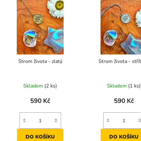
ý
p
s
p
r
o
d
Strom života - zlatý
Strom život
u
k
t
Skladem
(2 ks)
Skladem
(1 ks)
ů
590 Kč
590 Kč
DO KOŠÍKU
DO KOŠÍKU