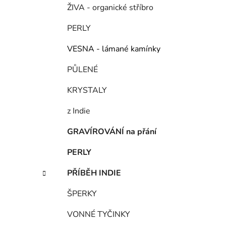
ŽIVA - organické stříbro
i
PERLY
VESNA - lámané kamínky
PŮLENÉ
KRYSTALY
z Indie
GRAVÍROVÁNÍ na přání
PERLY
PŘÍBĚH INDIE
ŠPERKY
VONNÉ TYČINKY