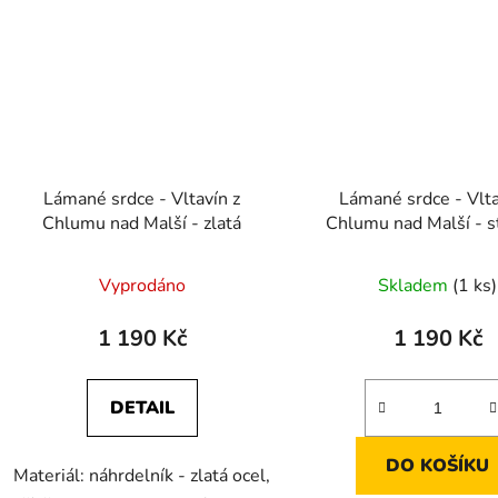
Lámané srdce - Vltavín z
Lámané srdce - Vlta
Chlumu nad Malší - zlatá
Chlumu nad Malší - s
Vyprodáno
Skladem
(1 ks)
1 190 Kč
1 190 Kč
DETAIL
DO KOŠÍKU
Materiál: náhrdelník - zlatá ocel,