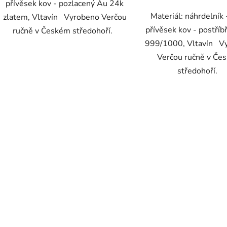
přívěsek kov - pozlacený Au 24k
Materiál: náhrdelník 
zlatem, Vltavín Vyrobeno Verčou
přívěsek kov - postří
ručně v Českém středohoří.
999/1000, Vltavín V
Verčou ručně v Če
středohoří.
O
v
l
á
d
a
c
í
p
r
v