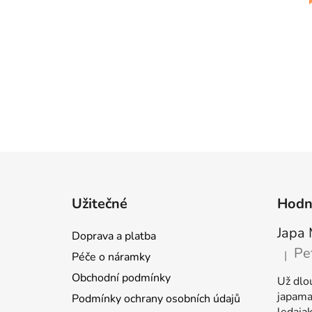
Z
á
Užitečné
Hodn
p
a
Japa 
Doprava a platba
t
Pe
|
Péče o náramky
Hodnoc
í
Obchodní podmínky
Už dlo
japamal
Podmínky ochrany osobních údajů