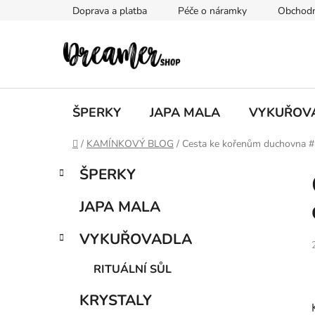
Přejít
Doprava a platba
Péče o náramky
Obchodn
na
obsah
ŠPERKY
JAPA MALA
VYKUŘOV
Domů
/
KAMÍNKOVÝ BLOG
/
Cesta ke kořenům duchovna #2:
P
K
Přeskočit
ŠPERKY
a
kategorie
o
t
s
JAPA MALA
e
t
g
r
VYKUŘOVADLA
o
a
r
RITUÁLNÍ SŮL
i
n
e
n
KRYSTALY
í