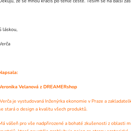
Děkuju, že se mnou kráčíš po téhle cestě. Těším se na další za
S láskou,
Verča
Napsala:
Veronika Velanová z DREAMERshop
Verča je vystudovaná Inženýrka ekonomie v Praze a zaklada
se stará o design a kvalitu všech produktů.
Má vášeň pro vše nadpřirozené a bohaté zkušenosti z oblasti 