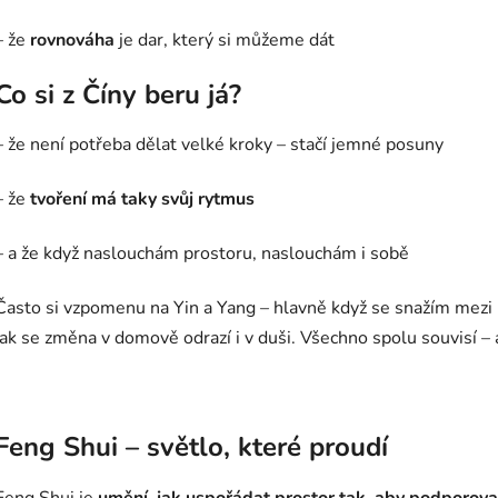
– že
rovnováha
je dar, který si můžeme dát
Co si z Číny beru já?
– že není potřeba dělat velké kroky – stačí jemné posuny
– že
tvoření má taky svůj rytmus
– a že když naslouchám prostoru, naslouchám i sobě
Často si vzpomenu na Yin a Yang – hlavně když se snažím mezi pr
jak se změna v domově odrazí i v duši. Všechno spolu souvisí – a
Feng Shui – světlo, které proudí