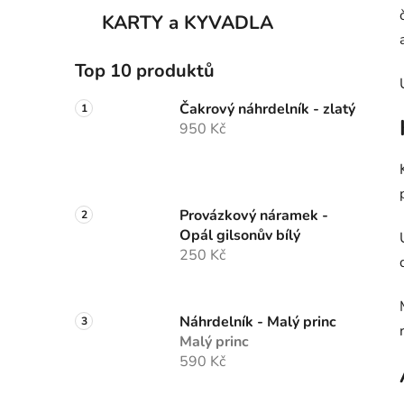
p
KARTY a KYVADLA
a
n
Top 10 produktů
e
Čakrový náhrdelník - zlatý
l
950 Kč
Provázkový náramek -
Opál gilsonův bílý
250 Kč
Náhrdelník - Malý princ
Malý princ
590 Kč