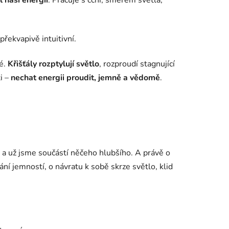
 naši energii
. Pracuje s čchi, směrem světla,
 překvapivě intuitivní.
é.
Křišťály rozptylují světlo
, rozproudí stagnující
i –
nechat energii proudit, jemně a vědomě
.
, a už jsme součástí něčeho hlubšího. A právě o
ání jemností, o návratu k sobě skrze světlo, klid