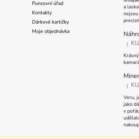
ledaja
Puncovní úřad
a laska
Kontakty
nejsou
precizn
Dárkové kartičky
Moje objednávka
Náhrd
Kl
|
Hodnoc
Krásný 
kamará
Kl
|
Hodnoc
Veru, 
jako dá
v pořá
udělalo
nakoup