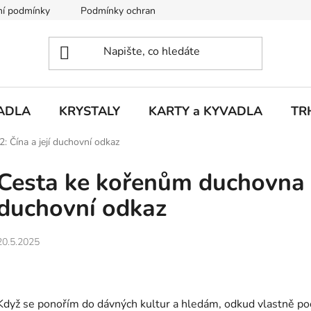
í podmínky
Podmínky ochrany osobních údajů
Puncovní ú
ADLA
KRYSTALY
KARTY a KYVADLA
TR
 Čína a její duchovní odkaz
Cesta ke kořenům duchovna #2
duchovní odkaz
20.5.2025
Když se ponořím do dávných kultur a hledám, odkud vlastně po