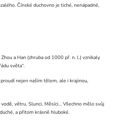
ázalého. Čínské duchovno je tiché, nenápadné,
í Zhou a Han (zhruba od 1000 př. n. l.) vznikaly
řádu světa“.
á proudí nejen naším tělem, ale i krajinou,
 vodě, větru, Slunci, Měsíci… Všechno mělo svůj
noduché, a přitom krásně hluboké.