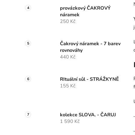
provázkový ČAKROVÝ
náramek
250 Kč
Čakrový náramek - 7 barev
rovnováhy
440 Kč
RItuální sůl - STRÁŽKYNĚ
155 Kč
kolekce SLOVA. - ČARUJ
1 590 Kč