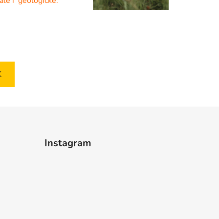
 ale i geologické.
K
Instagram