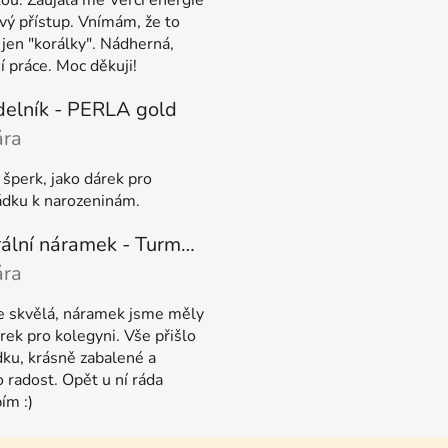
kou. Zaujala mě Verči energie
vý přístup. Vnímám, že to
 jen "korálky". Nádherná,
í práce. Moc děkuji!
elník - PERLA gold
ára
ení produktu je 5 z 5 hvězdiček.
šperk, jako dárek pro
dku k narozeninám.
Minerální náramek - Turmalín melounový
ára
ení produktu je 5 z 5 hvězdiček.
je skvělá, náramek jsme měly
rek pro kolegyni. Vše přišlo
dku, krásně zabalené a
 radost. Opět u ní ráda
ím :)