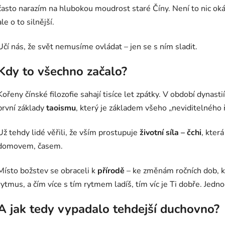
často narazím na hlubokou moudrost staré Číny. Není to nic ok
ale o to silnější.
Učí nás, že svět nemusíme ovládat – jen se s ním sladit.
Kdy to všechno začalo?
Kořeny čínské filozofie sahají tisíce let zpátky. V období dynasti
první základy
taoismu
, který je základem všeho „neviditelného 
Už tehdy lidé věřili, že vším prostupuje
životní síla – čchi
, kter
domovem, časem.
Místo božstev se obraceli k
přírodě
– ke změnám ročních dob, k
rytmus, a čím více s tím rytmem ladíš, tím víc je Ti dobře. Jed
A jak tedy vypadalo tehdejší duchovno?