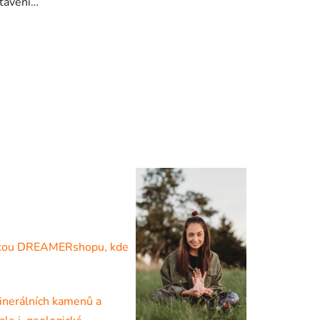
stavení…
telkou DREAMERshopu, kde
minerálních kamenů a