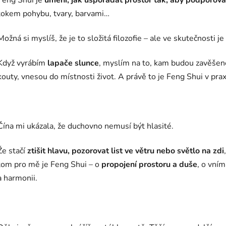
Feng Shui je
umění, jak uspořádat prostor tak, aby podporoval
tokem pohybu, tvary, barvami…
Možná si myslíš, že je to složitá filozofie – ale ve skutečnosti je
Když vyrábím
lapače slunce
, myslím na to, kam budou zavěšen
kouty, vnesou do místnosti život. A právě to je Feng Shui v prax
Čína mi ukázala, že duchovno nemusí být hlasité.
Že stačí
ztišit hlavu, pozorovat list ve větru nebo světlo na zdi
tom pro mě je Feng Shui – o
propojení prostoru a duše
, o vním
a harmonii.