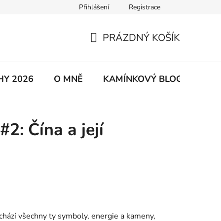
Přihlášení
Registrace
řad
Kontakty
Dárkové kartičky
Moje objednávka
PRÁZDNÝ KOŠÍK
NÁKUPNÍ
KOŠÍK
HY 2026
O MNĚ
KAMÍNKOVÝ BLOG
GPS
: Čína a její
chází všechny ty symboly, energie a kameny,