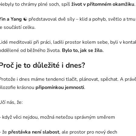
Nebyly to chrámy plné soch, spíš
život v přítomném okamžiku
.
Yin a Yang
☯️ představoval dvě síly – klid a pohyb, světlo a tmu
je součástí celku.
Lidé meditovali při práci, ladili prostor kolem sebe, byli v ko
oddělené od běžného života.
Bylo to, jak se žilo.
Proč je to důležité i dnes?
Protože i dnes máme tendenci tlačit, plánovat, spěchat. A práv
filozofie krásnou
připomínkou jemnosti
.
Učí nás, že:
– když věci nejdou, možná netečou správným směrem
– že
přestávka není slabost
, ale prostor pro nový dech