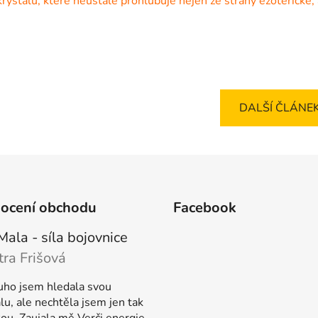
krystalů, které neustále prohlubuje nejen ze strany ezoterické,
DALŠÍ ČLÁNE
ocení obchodu
Facebook
Mala - síla bojovnice
tra Frišová
ení produktu je 5 z 5 hvězdiček.
uho jsem hledala svou
u, ale nechtěla jsem jen tak