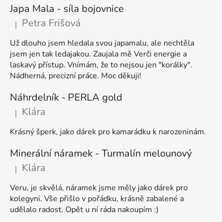
Japa Mala - síla bojovnice
Petra Frišová
|
Hodnocení produktu je 5 z 5 hvězdiček.
Už dlouho jsem hledala svou japamalu, ale nechtěla
jsem jen tak ledajakou. Zaujala mě Verči energie a
laskavý přístup. Vnímám, že to nejsou jen "korálky".
Nádherná, precizní práce. Moc děkuji!
Náhrdelník - PERLA gold
Klára
|
Hodnocení produktu je 5 z 5 hvězdiček.
Krásný šperk, jako dárek pro kamarádku k narozeninám.
Minerální náramek - Turmalín melounový
Klára
|
Hodnocení produktu je 5 z 5 hvězdiček.
Veru, je skvělá, náramek jsme měly jako dárek pro
kolegyni. Vše přišlo v pořádku, krásně zabalené a
udělalo radost. Opět u ní ráda nakoupím :)