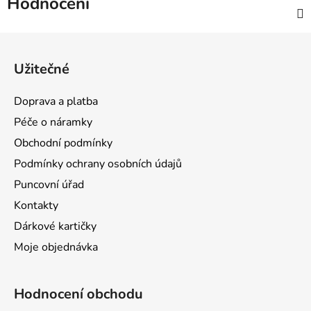
Hodnocení
Z
á
Užitečné
p
a
Doprava a platba
t
Péče o náramky
í
Obchodní podmínky
Podmínky ochrany osobních údajů
Puncovní úřad
Kontakty
Dárkové kartičky
Moje objednávka
Hodnocení obchodu