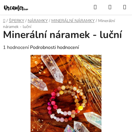
Přejít
Hledat
NÁKUP
na
KOŠÍK
obsah
Domů
/
ŠPERKY
/
NÁRAMKY
/
MINERÁLNÍ NÁRAMKY
/
Minerální
náramek - luční
Minerální náramek - luční
Průměrné
1 hodnocení
Podrobnosti hodnocení
hodnocení
produktu
je
5,0
z
5
hvězdiček.