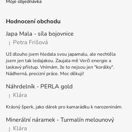
Moje objednávka
Hodnocení obchodu
Japa Mala - síla bojovnice
Petra Frišová
|
Hodnocení produktu je 5 z 5 hvězdiček.
Už dlouho jsem hledala svou japamalu, ale nechtěla
jsem jen tak ledajakou. Zaujala mě Verči energie a
laskavý přístup. Vnímám, že to nejsou jen "korálky".
Nádherná, precizní práce. Moc děkuji!
Náhrdelník - PERLA gold
Klára
|
Hodnocení produktu je 5 z 5 hvězdiček.
Krásný šperk, jako dárek pro kamarádku k narozeninám.
Minerální náramek - Turmalín melounový
Klára
|
Hodnocení produktu je 5 z 5 hvězdiček.