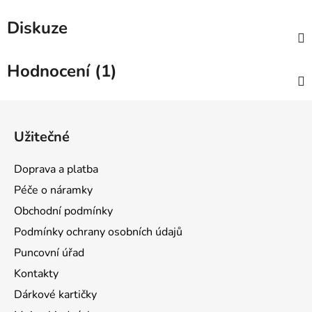
Diskuze
Hodnocení (1)
Z
á
Užitečné
p
a
Doprava a platba
t
Péče o náramky
í
Obchodní podmínky
Podmínky ochrany osobních údajů
Puncovní úřad
Kontakty
Dárkové kartičky