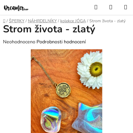
Přejít
Hledat
NÁKUP
na
KOŠÍK
obsah
Domů
/
ŠPERKY
/
NÁHRDELNÍKY
/
kolekce JÓGA
/
Strom života - zlatý
Strom života - zlatý
Průměrné
Neohodnoceno
Podrobnosti hodnocení
hodnocení
produktu
je
0,0
z
5
hvězdiček.