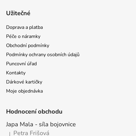
Z
á
Užitečné
p
a
Doprava a platba
t
Péče o náramky
í
Obchodní podmínky
Podmínky ochrany osobních údajů
Puncovní úřad
Kontakty
Dárkové kartičky
Moje objednávka
Hodnocení obchodu
Japa Mala - síla bojovnice
Petra Frišová
|