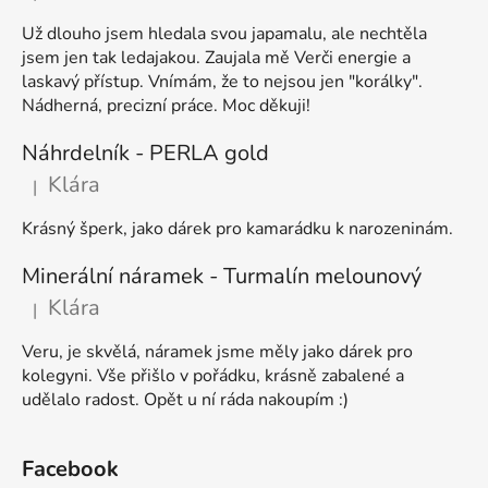
Hodnocení produktu je 5 z 5 hvězdiček.
Už dlouho jsem hledala svou japamalu, ale nechtěla
jsem jen tak ledajakou. Zaujala mě Verči energie a
laskavý přístup. Vnímám, že to nejsou jen "korálky".
Nádherná, precizní práce. Moc děkuji!
Náhrdelník - PERLA gold
Klára
|
Hodnocení produktu je 5 z 5 hvězdiček.
Krásný šperk, jako dárek pro kamarádku k narozeninám.
Minerální náramek - Turmalín melounový
Klára
|
Hodnocení produktu je 5 z 5 hvězdiček.
Veru, je skvělá, náramek jsme měly jako dárek pro
kolegyni. Vše přišlo v pořádku, krásně zabalené a
udělalo radost. Opět u ní ráda nakoupím :)
Facebook