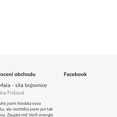
ocení obchodu
Facebook
Mala - síla bojovnice
tra Frišová
ení produktu je 5 z 5 hvězdiček.
uho jsem hledala svou
u, ale nechtěla jsem jen tak
kou. Zaujala mě Verči energie