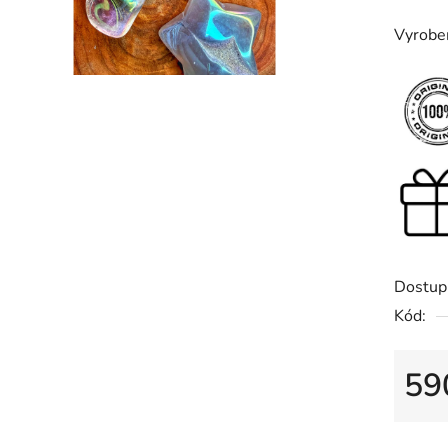
5
Vyrobe
hvězdič
Dostup
Kód:
59
Měrná