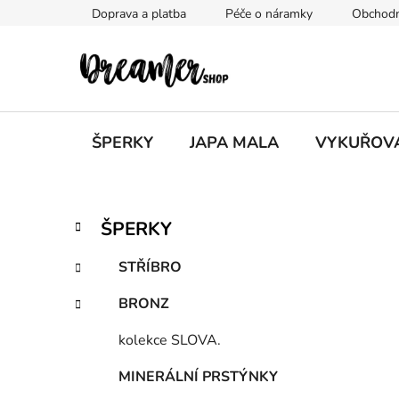
Přejít
Doprava a platba
Péče o náramky
Obchodn
na
obsah
ŠPERKY
JAPA MALA
VYKUŘOV
P
K
Přeskočit
ŠPERKY
a
kategorie
o
t
s
STŘÍBRO
e
t
g
BRONZ
r
o
a
r
kolekce SLOVA.
i
n
e
n
MINERÁLNÍ PRSTÝNKY