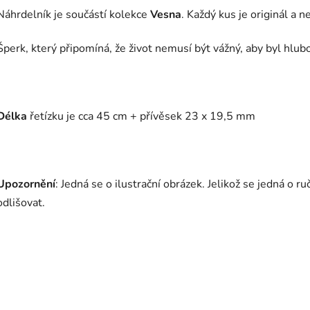
Náhrdelník je součástí kolekce
Vesna
. Každý kus je originál a 
Šperk, který připomíná, že život nemusí být vážný, aby byl hlub
Délka
řetízku je cca 45 cm + přívěsek
23 x 19,5 mm
Upozornění
: Jedná se o ilustrační obrázek. Jelikož se jedná o 
odlišovat.