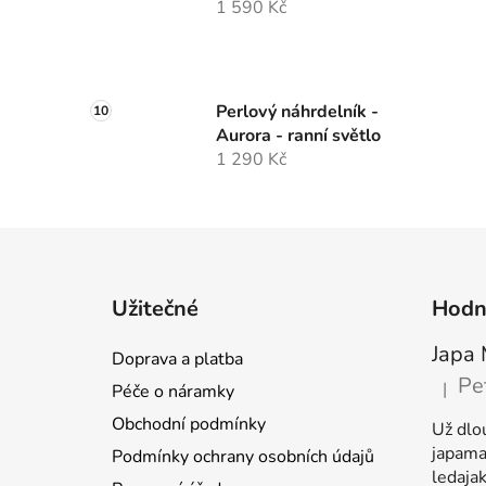
1 590 Kč
Perlový náhrdelník -
Aurora - ranní světlo
1 290 Kč
Z
á
Užitečné
Hodn
p
a
Japa 
Doprava a platba
t
Pe
|
Péče o náramky
Hodnoc
í
Obchodní podmínky
Už dlo
japamal
Podmínky ochrany osobních údajů
ledaja