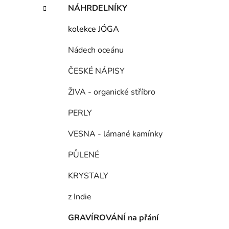
í
NÁHRDELNÍKY
p
a
kolekce JÓGA
n
Nádech oceánu
e
l
ČESKÉ NÁPISY
ŽIVA - organické stříbro
PERLY
VESNA - lámané kamínky
PŮLENÉ
KRYSTALY
z Indie
GRAVÍROVÁNÍ na přání