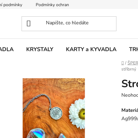
í podmínky
Podmínky ochrany osobních údajů
Puncovní ú
ADLA
KRYSTALY
KARTY a KYVADLA
TR
Domů
/
ŠPE
stříbrný
Str
Průměr
Neoho
hodnoc
Materi
produk
Ag999
je
0,0
z