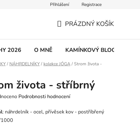
Přihlášení
Registrace
řad
Kontakty
Dárkové kartičky
Moje objednávka
PRÁZDNÝ KOŠÍK
NÁKUPNÍ
KOŠÍK
HY 2026
O MNĚ
KAMÍNKOVÝ BLOG
GPS
RKY
/
NÁHRDELNÍKY
/
kolekce JÓGA
/
Strom života -
om života - stříbrný
né
dnoceno
Podrobnosti hodnocení
ení
ál
: náhrdelník - ocel, přívěsek kov - postříbřený
tu
/1000