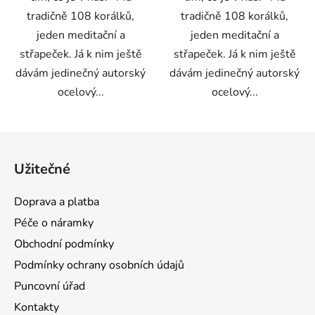
tradičně 108 korálků,
tradičně 108 korálků,
jeden meditační a
jeden meditační a
střapeček. Já k nim ještě
střapeček. Já k nim ještě
dávám jedinečný autorský
dávám jedinečný autorský
ocelový...
ocelový...
Z
á
Užitečné
p
a
Doprava a platba
t
Péče o náramky
í
Obchodní podmínky
Podmínky ochrany osobních údajů
Puncovní úřad
Kontakty