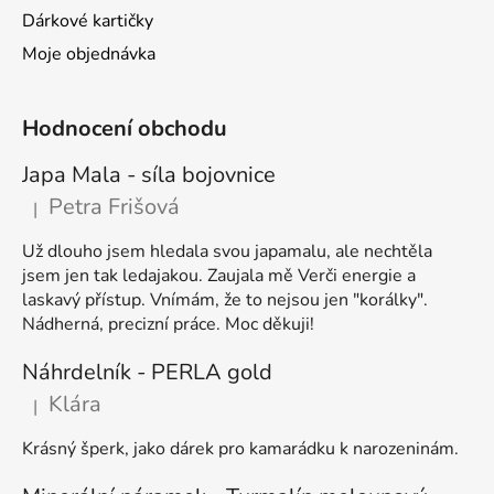
Dárkové kartičky
Moje objednávka
Hodnocení obchodu
Japa Mala - síla bojovnice
Petra Frišová
|
Hodnocení produktu je 5 z 5 hvězdiček.
Už dlouho jsem hledala svou japamalu, ale nechtěla
jsem jen tak ledajakou. Zaujala mě Verči energie a
laskavý přístup. Vnímám, že to nejsou jen "korálky".
Nádherná, precizní práce. Moc děkuji!
Náhrdelník - PERLA gold
Klára
|
Hodnocení produktu je 5 z 5 hvězdiček.
Krásný šperk, jako dárek pro kamarádku k narozeninám.