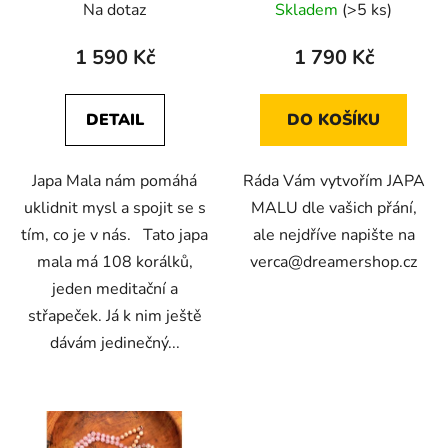
Na dotaz
Skladem
(>5 ks)
hodnocení
produktu
1 590 Kč
1 790 Kč
je
5,0
DETAIL
DO KOŠÍKU
z
5
Japa Mala nám pomáhá
Ráda Vám vytvořím JAPA
hvězdiček.
uklidnit mysl a spojit se s
MALU dle vašich přání,
tím, co je v nás. Tato japa
ale nejdříve napište na
mala má 108 korálků,
verca@dreamershop.cz
jeden meditační a
střapeček. Já k nim ještě
dávám jedinečný...