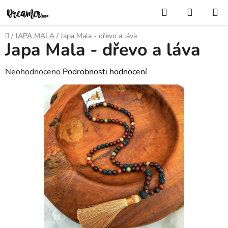
Přejít
Hledat
NÁKUP
na
KOŠÍK
obsah
Domů
/
JAPA MALA
/
Japa Mala - dřevo a láva
Japa Mala - dřevo a láva
Průměrné
Neohodnoceno
Podrobnosti hodnocení
hodnocení
produktu
je
0,0
z
5
hvězdiček.