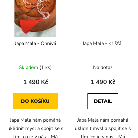
Japa Mala - Ohnivá
Japa Mala - Křišťál
Průměrné
Skladem
(1 ks)
Na dotaz
hodnocení
produktu
1 490 Kč
1 490 Kč
je
5,0
DO KOŠÍKU
DETAIL
z
5
Japa Mala nám pomáhá
Japa Mala nám pomáhá
hvězdiček.
uklidnit mysl a spojit se s
uklidnit mysl a spojit se s
tím, co je v nás. Má
tím, co je v nás. Má