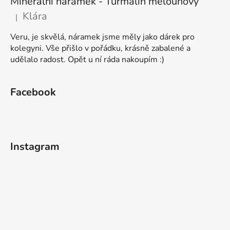
Minerální náramek - Turmalín melounový
Klára
|
Hodnocení produktu je 5 z 5 hvězdiček.
Veru, je skvělá, náramek jsme měly jako dárek pro
kolegyni. Vše přišlo v pořádku, krásně zabalené a
udělalo radost. Opět u ní ráda nakoupím :)
Facebook
Instagram