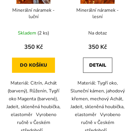
Minerální náramek -
Minerální náramek -
luční
lesní
Průměrné
Průměrné
Skladem
(2 ks)
Na dotaz
hodnocení
hodnocení
produktu
produktu
350 Kč
350 Kč
je
je
5,0
5,0
DO KOŠÍKU
DETAIL
z
z
5
5
Materiál: Citrín, Achát
Materiál: Tygří oko,
hvězdiček.
hvězdiček.
(barvený), Růženín, Tygří
Sluneční kámen, jahodový
oko Magenta (barvené),
křemen, mechový Achát,
Jadeit, skleněná houbička,
Jadeit, skleněná houbička,
elastoměr Vyrobeno
elastoměr Vyrobeno
ručně v Českém
ručně v Českém
středohoří.
středohoří.