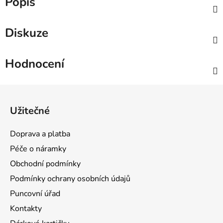
Popis
Diskuze
Hodnocení
Z
á
Užitečné
p
a
Doprava a platba
t
Péče o náramky
í
Obchodní podmínky
Podmínky ochrany osobních údajů
Puncovní úřad
Kontakty