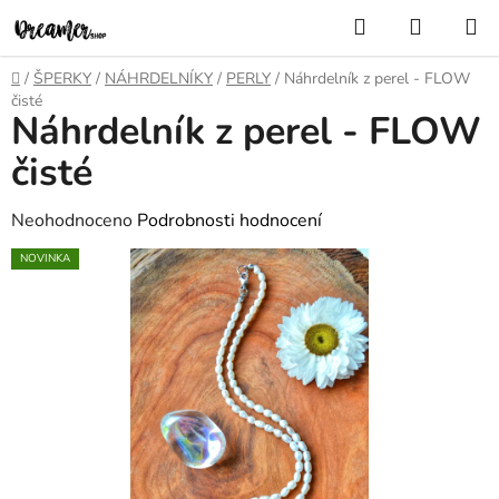
Přejít
Hledat
NÁKUP
na
KOŠÍK
obsah
Domů
/
ŠPERKY
/
NÁHRDELNÍKY
/
PERLY
/
Náhrdelník z perel - FLOW
čisté
Náhrdelník z perel - FLOW
čisté
Průměrné
Neohodnoceno
Podrobnosti hodnocení
hodnocení
NOVINKA
produktu
je
0,0
z
5
hvězdiček.