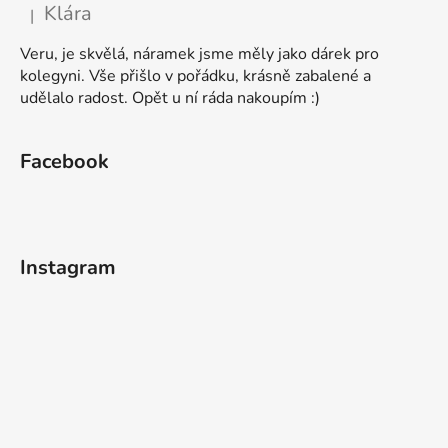
Klára
|
Hodnocení produktu je 5 z 5 hvězdiček.
Veru, je skvělá, náramek jsme měly jako dárek pro
kolegyni. Vše přišlo v pořádku, krásně zabalené a
udělalo radost. Opět u ní ráda nakoupím :)
Facebook
Instagram