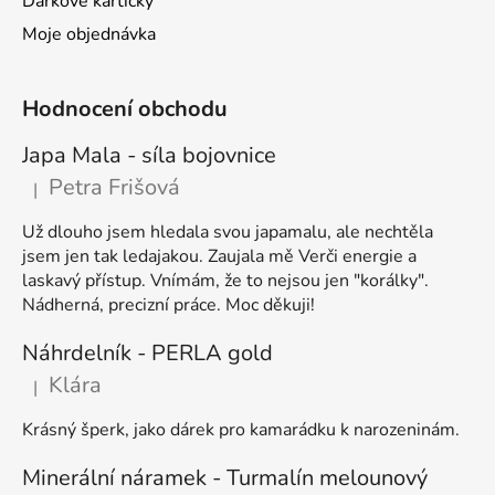
Dárkové kartičky
Moje objednávka
Hodnocení obchodu
Japa Mala - síla bojovnice
Petra Frišová
|
Hodnocení produktu je 5 z 5 hvězdiček.
Už dlouho jsem hledala svou japamalu, ale nechtěla
jsem jen tak ledajakou. Zaujala mě Verči energie a
laskavý přístup. Vnímám, že to nejsou jen "korálky".
Nádherná, precizní práce. Moc děkuji!
Náhrdelník - PERLA gold
Klára
|
Hodnocení produktu je 5 z 5 hvězdiček.
Krásný šperk, jako dárek pro kamarádku k narozeninám.
Minerální náramek - Turmalín melounový