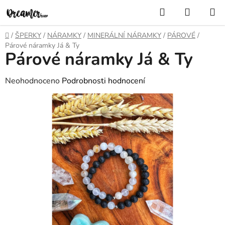
Přejít
Hledat
NÁKUP
na
KOŠÍK
obsah
Domů
/
ŠPERKY
/
NÁRAMKY
/
MINERÁLNÍ NÁRAMKY
/
PÁROVÉ
/
Párové náramky Já & Ty
Párové náramky Já & Ty
Průměrné
Neohodnoceno
Podrobnosti hodnocení
hodnocení
produktu
je
0,0
z
5
hvězdiček.