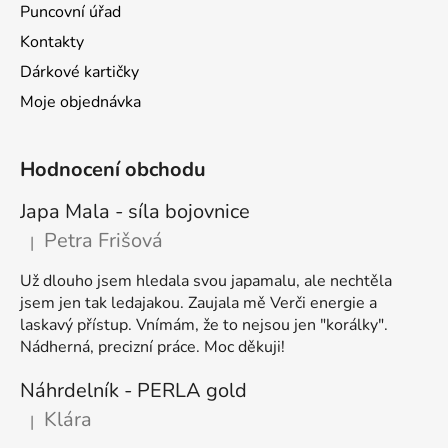
Puncovní úřad
Kontakty
Dárkové kartičky
Moje objednávka
Hodnocení obchodu
Japa Mala - síla bojovnice
Petra Frišová
|
Hodnocení produktu je 5 z 5 hvězdiček.
Už dlouho jsem hledala svou japamalu, ale nechtěla
jsem jen tak ledajakou. Zaujala mě Verči energie a
laskavý přístup. Vnímám, že to nejsou jen "korálky".
Nádherná, precizní práce. Moc děkuji!
Náhrdelník - PERLA gold
Klára
|
Hodnocení produktu je 5 z 5 hvězdiček.