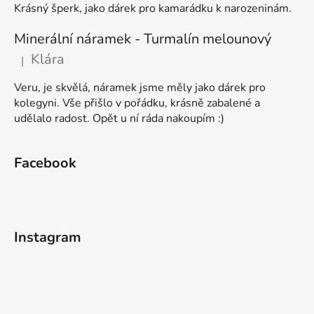
Krásný šperk, jako dárek pro kamarádku k narozeninám.
Minerální náramek - Turmalín melounový
Klára
|
Hodnocení produktu je 5 z 5 hvězdiček.
Veru, je skvělá, náramek jsme měly jako dárek pro
kolegyni. Vše přišlo v pořádku, krásně zabalené a
udělalo radost. Opět u ní ráda nakoupím :)
Facebook
Instagram