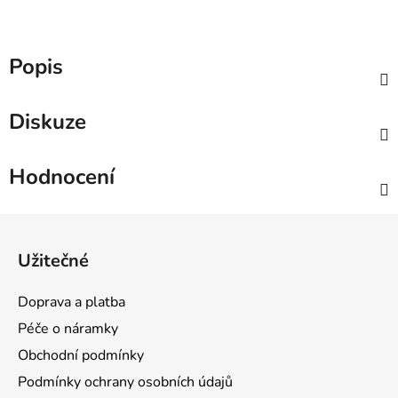
Popis
Diskuze
Hodnocení
Z
á
Užitečné
p
a
Doprava a platba
t
Péče o náramky
í
Obchodní podmínky
Podmínky ochrany osobních údajů