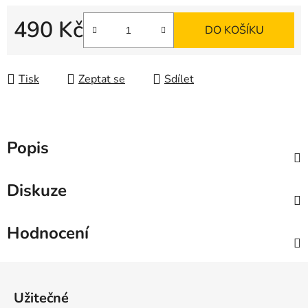
490 Kč
DO KOŠÍKU
Měrná cena:
Tisk
Zeptat se
Sdílet
Popis
Diskuze
Hodnocení
Z
á
Užitečné
p