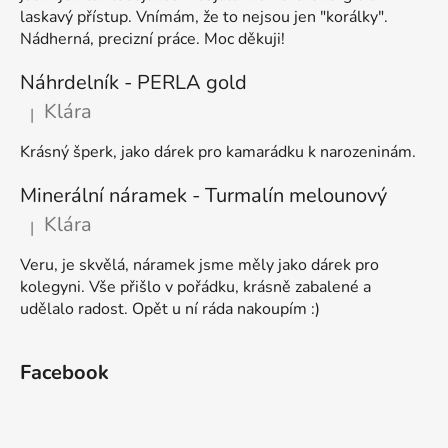
laskavý přístup. Vnímám, že to nejsou jen "korálky".
Nádherná, precizní práce. Moc děkuji!
Náhrdelník - PERLA gold
Klára
|
Hodnocení produktu je 5 z 5 hvězdiček.
Krásný šperk, jako dárek pro kamarádku k narozeninám.
Minerální náramek - Turmalín melounový
Klára
|
Hodnocení produktu je 5 z 5 hvězdiček.
Veru, je skvělá, náramek jsme měly jako dárek pro
kolegyni. Vše přišlo v pořádku, krásně zabalené a
udělalo radost. Opět u ní ráda nakoupím :)
Facebook