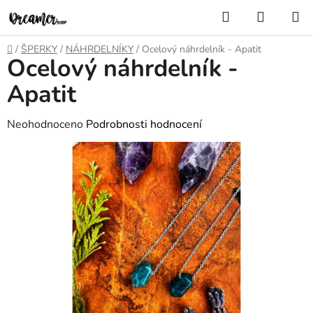
Přejít
Hledat
NÁKUP
na
KOŠÍK
obsah
Domů
/
ŠPERKY
/
NÁHRDELNÍKY
/
Ocelový náhrdelník - Apatit
Ocelový náhrdelník -
Apatit
Průměrné
Neohodnoceno
Podrobnosti hodnocení
hodnocení
produktu
je
0,0
z
5
hvězdiček.