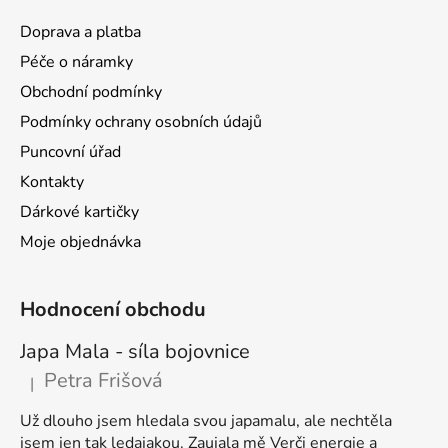
a
Doprava a platba
t
Péče o náramky
í
Obchodní podmínky
Podmínky ochrany osobních údajů
Puncovní úřad
Kontakty
Dárkové kartičky
Moje objednávka
Hodnocení obchodu
Japa Mala - síla bojovnice
Petra Frišová
|
Hodnocení produktu je 5 z 5 hvězdiček.
Už dlouho jsem hledala svou japamalu, ale nechtěla
jsem jen tak ledajakou. Zaujala mě Verči energie a