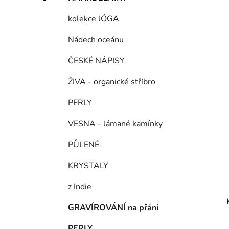
p
a
kolekce JÓGA
n
Nádech oceánu
e
l
ČESKÉ NÁPISY
ŽIVA - organické stříbro
PERLY
VESNA - lámané kamínky
PŮLENÉ
KRYSTALY
z Indie
GRAVÍROVÁNÍ na přání
PERLY