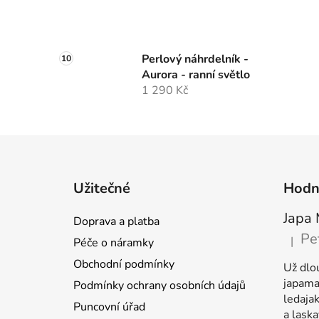
Perlový náhrdelník -
Aurora - ranní světlo
1 290 Kč
Z
á
Užitečné
Hodn
p
a
Japa 
Doprava a platba
t
Pe
|
Péče o náramky
Hodnoc
í
Obchodní podmínky
Už dlo
japamal
Podmínky ochrany osobních údajů
ledaja
Puncovní úřad
a laska