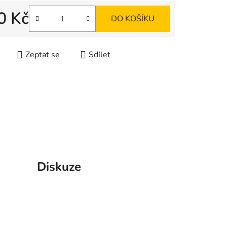
0 Kč
ek.
DO KOŠÍKU
 cena:
Zeptat se
Sdílet
Diskuze