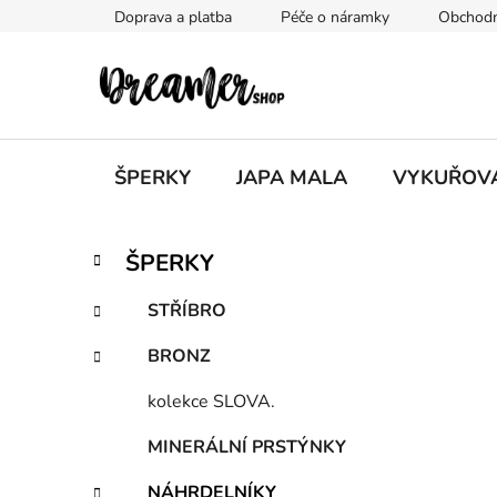
Přejít
Doprava a platba
Péče o náramky
Obchodn
na
obsah
ŠPERKY
JAPA MALA
VYKUŘOV
P
K
Přeskočit
ŠPERKY
a
kategorie
o
t
s
STŘÍBRO
e
t
g
BRONZ
r
o
a
r
kolekce SLOVA.
i
n
e
n
MINERÁLNÍ PRSTÝNKY
í
NÁHRDELNÍKY