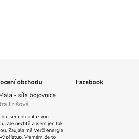
ocení obchodu
Facebook
Mala - síla bojovnice
tra Frišová
ení produktu je 5 z 5 hvězdiček.
uho jsem hledala svou
u, ale nechtěla jsem jen tak
kou. Zaujala mě Verči energie
vý přístup. Vnímám, že to