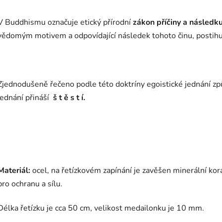
V Buddhismu označuje etický přírodní
zákon příčiny a následk
vědomým motivem a odpovídající následek tohoto činu, postihu
Zjednodušeně řečeno podle této doktríny egoistické jednání z
jednání přináší
š t ě s t í.
Materiál:
ocel, na řetízkovém zapínání je zavěšen minerální ko
pro ochranu a sílu.
Délka řetízku je cca 50 cm, velikost medailonku je 10 mm.