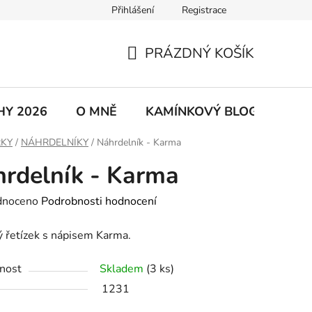
Přihlášení
Registrace
řad
Kontakty
Dárkové kartičky
Moje objednávka
PRÁZDNÝ KOŠÍK
NÁKUPNÍ
KOŠÍK
HY 2026
O MNĚ
KAMÍNKOVÝ BLOG
GPS
RKY
/
NÁHRDELNÍKY
/
Náhrdelník - Karma
rdelník - Karma
né
dnoceno
Podrobnosti hodnocení
ení
 řetízek s nápisem Karma.
tu
nost
Skladem
(3 ks)
1231