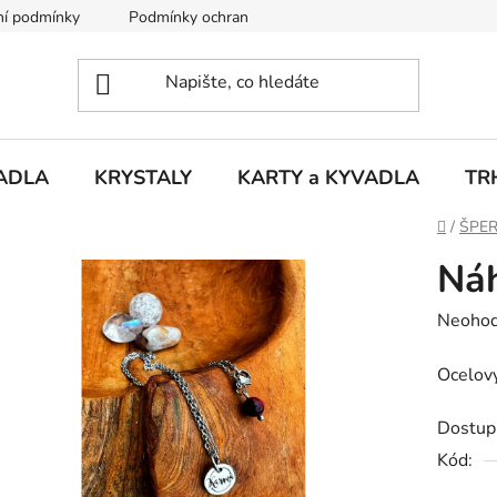
í podmínky
Podmínky ochrany osobních údajů
Puncovní ú
ADLA
KRYSTALY
KARTY a KYVADLA
TR
Domů
/
ŠPE
Náh
Průměr
Neoho
hodnoc
Ocelový
produk
je
Dostup
0,0
Kód:
z